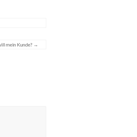
ill mein Kunde?
→