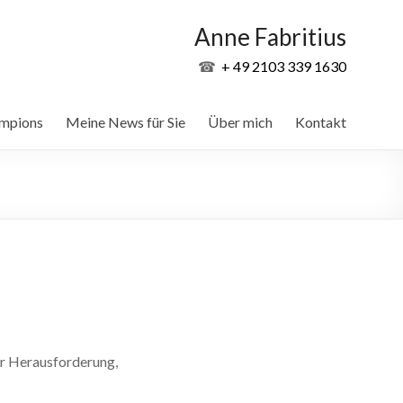
Anne Fabritius
☎
+ 49 2103 339 1630
ampions
Meine News für Sie
Über mich
Kontakt
er Herausforderung,