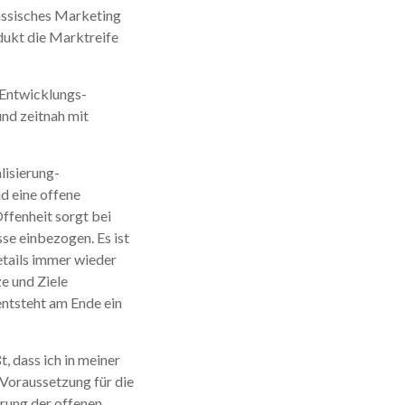
lassisches Marketing
dukt die Marktreife
 Entwicklungs-
nd zeitnah mit
lisierung-
nd eine offene
ffenheit sorgt bei
sse einbezogen. Es ist
etails immer wieder
e und Ziele
entsteht am Ende ein
, dass ich in meiner
Voraussetzung für die
rung der offenen