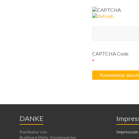
CAPTCHA Code
*
DANKE
Impres
Karrikatur von
Impressum
Burkhard Mohr, Königswinter