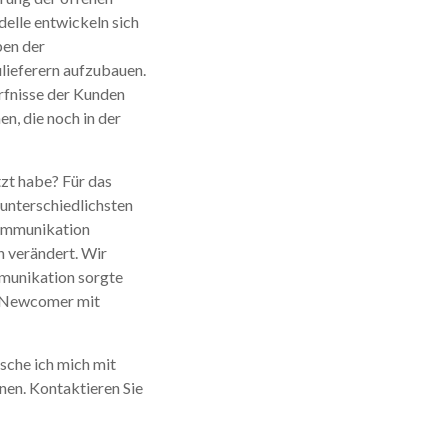
elle entwickeln sich
ben der
ulieferern aufzubauen.
rfnisse der Kunden
n, die noch in der
zt habe? Für das
unterschiedlichsten
Kommunikation
 verändert. Wir
mmunikation sorgte
ls Newcomer mit
sche ich mich mit
nen. Kontaktieren Sie