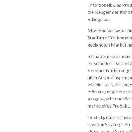
dI
b
Traditionell: Das Pro
n
o
die Neugier der Kunde
o
erlangt hat.
k
Moderne Variante: Dur
Stadium offen kommuni
geeigneten Marketing
Ich habe mich in meine
entschieden. Das heißt
Kommunikation angesto
allen Anspruchsgruppen
wie ein Haus, das lan
erörtert, umgesetzt o
ausgetauscht und die 
marktreifes Produkt.
Doch digitale Transfor
Position Stratege, Pr
Umsetzung: Von der Ge