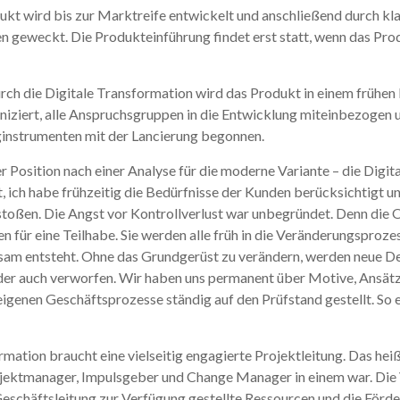
er
l
n
dukt wird bis zur Marktreife entwickelt und anschließend durch k
n geweckt. Die Produkteinführung findet erst statt, wenn das Pro
ch die Digitale Transformation wird das Produkt in einem frühen
ziert, alle Anspruchsgruppen in die Entwicklung miteinbezogen u
instrumenten mit der Lancierung begonnen.
r Position nach einer Analyse für die moderne Variante – die Digita
, ich habe frühzeitig die Bedürfnisse der Kunden berücksichtigt u
ßen. Die Angst vor Kontrollverlust war unbegründet. Denn die O
 für eine Teilhabe. Sie werden alle früh in die Veränderungsproze
gsam entsteht. Ohne das Grundgerüst zu verändern, werden neue D
der auch verworfen. Wir haben uns permanent über Motive, Ansätz
eigenen Geschäftsprozesse ständig auf den Prüfstand gestellt. So 
mation braucht eine vielseitig engagierte Projektleitung. Das heißt
ojektmanager, Impulsgeber und Change Manager in einem war. Die 
schäftsleitung zur Verfügung gestellte Ressourcen und die Förde