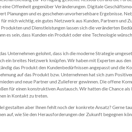
 eine Offenheit gegenüber Veränderungen. Digitale Geschäftsmod
wert Planungen und es geschehen unvorhersehbare Ergebnisse. Ne
s für mich wichtig, ein gutes Netzwerk aus Kunden, Partnern und Z
Produkten und Dienstleistungen lassen sich die veränderten Bedü
nn es sein, dass Kunden ein Produkt oder eine Technologie wünsche
 das Unternehmen gelohnt, dass ich die moderne Strategie umgeset
h ein breites Netzwerk knüpfen. Wir haben mit Experten aus den 
 ständig das Produkt den Kundenbedürfnissen angepasst und die 
nehmung auf das Produkt bzw. Unternehmen hat sich zum Positiven
mieden und neue Partner und Zulieferer gewinnen. Die offene Ko
ußen für einen konstruktiven Austausch. Wir hatten die Chance a
en in Kontakt zu treten.
l gestalten aber Ihnen fehlt noch der konkrete Ansatz? Gerne tau
hnen auf, wie Sie den Herausforderungen der Zukunft begegnen kön