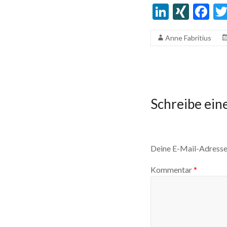
Li
XI
F
n
N
ac
Anne Fabritius
ke
G
e
dI
b
n
o
o
Schreibe ei
k
Deine E-Mail-Adresse 
Kommentar
*