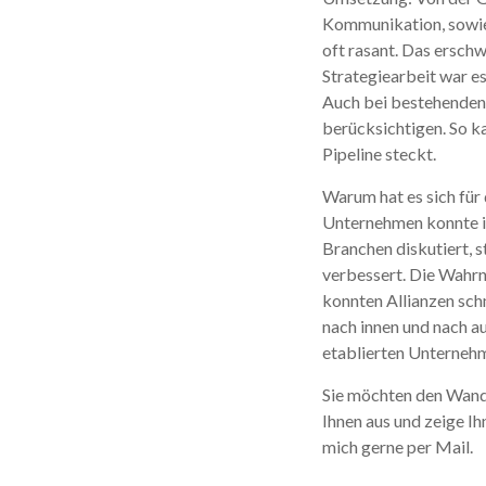
Kommunikation, sowie
oft rasant. Das ersch
Strategiearbeit war e
Auch bei bestehenden 
berücksichtigen. So ka
Pipeline steckt.
Warum hat es sich für
Unternehmen konnte ic
Branchen diskutiert,
verbessert. Die Wahr
konnten Allianzen sch
nach innen und nach a
etablierten Unternehm
Sie möchten den Wande
Ihnen aus und zeige I
mich gerne per Mail.