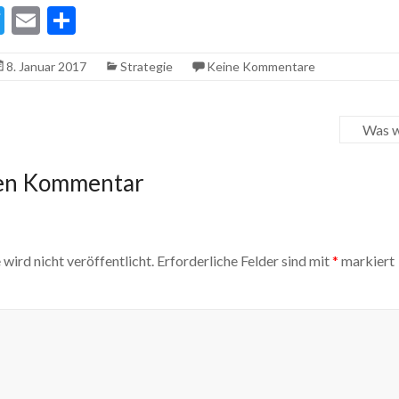
T
E
T
w
m
ei
8. Januar 2017
Strategie
Keine Kommentare
itt
ai
le
er
l
n
Was w
nen Kommentar
wird nicht veröffentlicht.
Erforderliche Felder sind mit
*
markiert