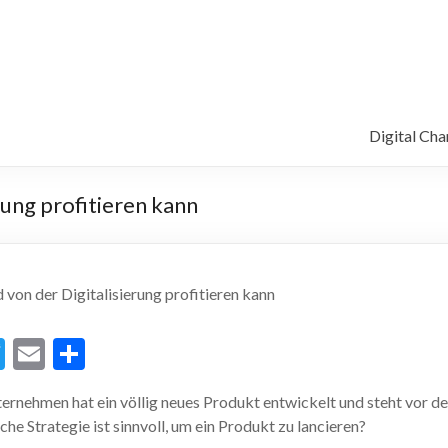
Digital Ch
rung profitieren kann
T
E
T
w
m
ei
ernehmen hat ein völlig neues Produkt entwickelt und steht vor d
itt
ai
le
he Strategie ist sinnvoll, um ein Produkt zu lancieren?