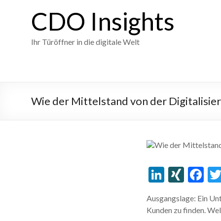
Skip
CDO Insights
to
content
Ihr Türöffner in die digitale Welt
Wie der Mittelstand von der Digitalisie
Li
XI
F
n
N
ac
Ausgangslage: Ein Unt
ke
G
e
Kunden zu finden. Welc