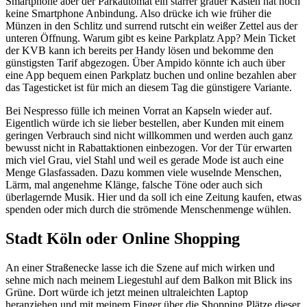
Smartphone aber der Parkautomat ein starrer grauer Kasten hat noch
keine Smartphone Anbindung. Also drücke ich wie früher die
Münzen in den Schlitz und surrend rutscht ein weißer Zettel aus der
unteren Öffnung. Warum gibt es keine Parkplatz App? Mein Ticket
der KVB kann ich bereits per Handy lösen und bekomme den
günstigsten Tarif abgezogen. Über Ampido könnte ich auch über
eine App bequem einen Parkplatz buchen und online bezahlen aber
das Tagesticket ist für mich an diesem Tag die günstigere Variante.
Bei Nespresso fülle ich meinen Vorrat an Kapseln wieder auf.
Eigentlich würde ich sie lieber bestellen, aber Kunden mit einem
geringen Verbrauch sind nicht willkommen und werden auch ganz
bewusst nicht in Rabattaktionen einbezogen. Vor der Tür erwarten
mich viel Grau, viel Stahl und weil es gerade Mode ist auch eine
Menge Glasfassaden. Dazu kommen viele wuselnde Menschen,
Lärm, mal angenehme Klänge, falsche Töne oder auch sich
überlagernde Musik. Hier und da soll ich eine Zeitung kaufen, etwas
spenden oder mich durch die strömende Menschenmenge wühlen.
Stadt Köln oder Online Shopping
An einer Straßenecke lasse ich die Szene auf mich wirken und
sehne mich nach meinem Liegestuhl auf dem Balkon mit Blick ins
Grüne. Dort würde ich jetzt meinen ultraleichten Laptop
heranziehen und mit meinem Finger über die Shopping Plätze dieser