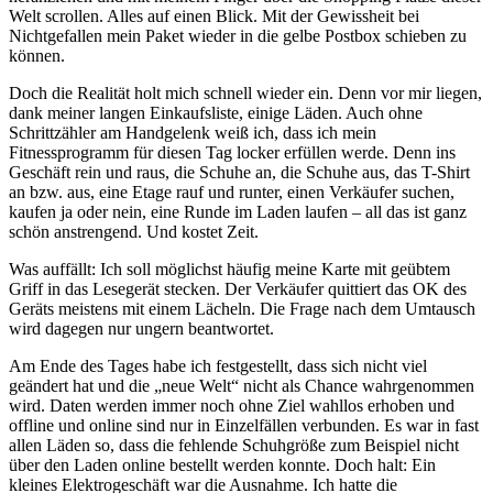
Welt scrollen. Alles auf einen Blick. Mit der Gewissheit bei
Nichtgefallen mein Paket wieder in die gelbe Postbox schieben zu
können.
Doch die Realität holt mich schnell wieder ein. Denn vor mir liegen,
dank meiner langen Einkaufsliste, einige Läden. Auch ohne
Schrittzähler am Handgelenk weiß ich, dass ich mein
Fitnessprogramm für diesen Tag locker erfüllen werde. Denn ins
Geschäft rein und raus, die Schuhe an, die Schuhe aus, das T-Shirt
an bzw. aus, eine Etage rauf und runter, einen Verkäufer suchen,
kaufen ja oder nein, eine Runde im Laden laufen – all das ist ganz
schön anstrengend. Und kostet Zeit.
Was auffällt: Ich soll möglichst häufig meine Karte mit geübtem
Griff in das Lesegerät stecken. Der Verkäufer quittiert das OK des
Geräts meistens mit einem Lächeln. Die Frage nach dem Umtausch
wird dagegen nur ungern beantwortet.
Am Ende des Tages habe ich festgestellt, dass sich nicht viel
geändert hat und die „neue Welt“ nicht als Chance wahrgenommen
wird. Daten werden immer noch ohne Ziel wahllos erhoben und
offline und online sind nur in Einzelfällen verbunden. Es war in fast
allen Läden so, dass die fehlende Schuhgröße zum Beispiel nicht
über den Laden online bestellt werden konnte. Doch halt: Ein
kleines Elektrogeschäft war die Ausnahme. Ich hatte die