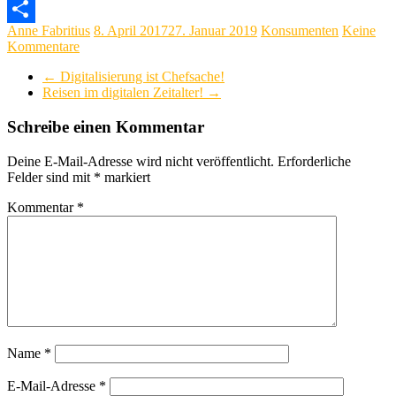
Email
Anne Fabritius
8. April 2017
27. Januar 2019
Konsumenten
Keine
Teilen
Kommentare
←
Digitalisierung ist Chefsache!
Reisen im digitalen Zeitalter!
→
Schreibe einen Kommentar
Deine E-Mail-Adresse wird nicht veröffentlicht.
Erforderliche
Felder sind mit
*
markiert
Kommentar
*
Name
*
E-Mail-Adresse
*