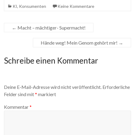
I
b
t
a
e
KI
,
Konsumenten
Keine Kommentare
n
o
t
i
i
o
e
l
l
←
Macht – mächtiger- Supermacht!
k
r
e
n
Hände weg! Mein Genom gehört mir!
→
Schreibe einen Kommentar
Deine E-Mail-Adresse wird nicht veröffentlicht.
Erforderliche
Felder sind mit
*
markiert
Kommentar
*