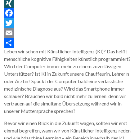
L
i
X
n
I
F
k
N
a
T
e
G
c
w
E
Leben wir schon mit Künstlicher Intelligenz (KI)? Das heißt
d
e
i
m
T
menschliche kognitive Fähigkeiten künstlich programmiert?
I
b
t
a
e
Wird der Computer immer mehr zu einem zuverlässigen
n
o
t
i
i
Unterstützer? Ist KI in Zukunft unsere Chauffeurin, Lehrerin
oder Ärztin? Spuckt der Computer bald eine verlässliche
o
e
l
l
medizinische Diagnose aus? Wird das Smartphone immer
k
r
e
schlauer? Brauchen wir bald nicht mehr zu lernen, denn wir
n
vertrauen auf die simultane Übersetzung während wir in
unserer Muttersprache sprechen?
Bevor wir einen Blick in die Zukunft wagen, sollten wir erst
einmal begreifen, wann wir von Künstlicher Intelligenz reden
und wie Maschine Learning – ein Bereich innerhalb des KI