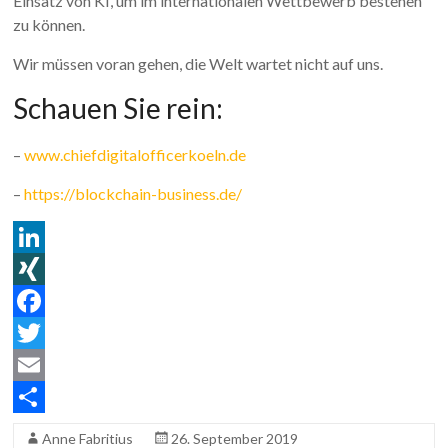
Einsatz von KI, um im internationalen Wettbewerb bestehen
zu können.
Wir müssen voran gehen, die Welt wartet nicht auf uns.
Schauen Sie rein:
–
www.chiefdigitalofficerkoeln.de
–
https://blockchain-business.de/
L
i
X
n
I
F
k
N
a
T
e
G
c
w
E
d
e
i
m
T
Anne Fabritius
26. September 2019