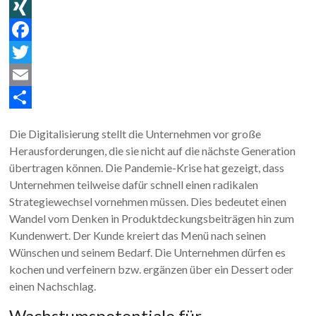
L
i
X
n
I
F
k
N
a
T
e
G
c
w
E
d
e
i
m
T
Die Digitalisierung stellt die Unternehmen vor große
I
b
t
a
e
Herausforderungen, die sie nicht auf die nächste Generation
n
o
t
i
i
übertragen können. Die Pandemie-Krise hat gezeigt, dass
Unternehmen teilweise dafür schnell einen radikalen
o
e
l
l
Strategiewechsel vornehmen müssen. Dies bedeutet einen
k
r
e
Wandel vom Denken in Produktdeckungsbeiträgen hin zum
n
Kundenwert. Der Kunde kreiert das Menü nach seinen
Wünschen und seinem Bedarf. Die Unternehmen dürfen es
kochen und verfeinern bzw. ergänzen über ein Dessert oder
einen Nachschlag.
Wachstumspotentiale für