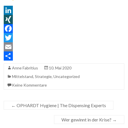
L
i
X
n
I
F
k
N
a
T
e
G
c
w
E
d
e
i
m
T
Anne Fabritius
10. Mai 2020
I
b
t
a
e
Mittelstand
,
Strategie
,
Uncategorized
n
o
t
i
i
Keine Kommentare
o
e
l
l
k
r
e
←
OPHARDT Hygiene | The Dispensing Experts
n
Wer gewinnt in der Krise?
→