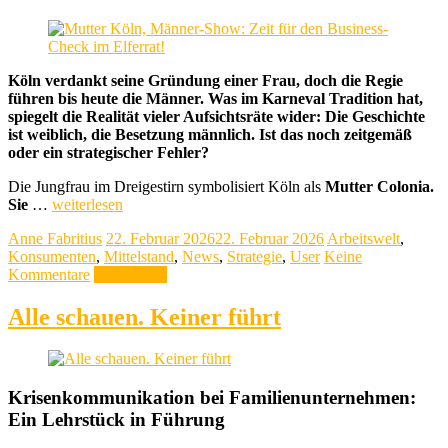
Köln verdankt seine Gründung einer Frau, doch die Regie
führen bis heute die Männer. Was im Karneval Tradition hat,
spiegelt die Realität vieler Aufsichtsräte wider: Die Geschichte
ist weiblich, die Besetzung männlich. Ist das noch zeitgemäß
oder ein strategischer Fehler?
Die Jungfrau im Dreigestirn symbolisiert Köln als
Mutter Colonia.
Sie
…
weiterlesen
Anne Fabritius
22. Februar 2026
22. Februar 2026
Arbeitswelt
,
Konsumenten
,
Mittelstand
,
News
,
Strategie
,
User
Keine
Kommentare
Weiterlesen
Alle schauen. Keiner führt
Krisenkommunikation bei Familienunternehmen:
Ein Lehrstück in Führung