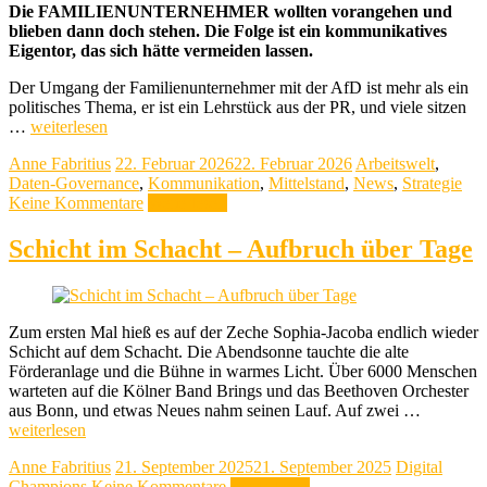
Die FAMILIENUNTERNEHMER wollten vorangehen und
blieben dann doch stehen. Die Folge ist ein kommunikatives
Eigentor, das sich hätte vermeiden lassen.
Der Umgang der Familienunternehmer mit der AfD ist mehr als ein
politisches Thema, er ist ein Lehrstück aus der PR, und viele sitzen
…
weiterlesen
Anne Fabritius
22. Februar 2026
22. Februar 2026
Arbeitswelt
,
Daten-Governance
,
Kommunikation
,
Mittelstand
,
News
,
Strategie
Keine Kommentare
Weiterlesen
Schicht im Schacht – Aufbruch über Tage
Zum ersten Mal hieß es auf der Zeche Sophia-Jacoba endlich wieder
Schicht auf dem Schacht. Die Abendsonne tauchte die alte
Förderanlage und die Bühne in warmes Licht. Über 6000 Menschen
warteten auf die Kölner Band Brings und das Beethoven Orchester
aus Bonn, und etwas Neues nahm seinen Lauf. Auf zwei …
weiterlesen
Anne Fabritius
21. September 2025
21. September 2025
Digital
Champions
Keine Kommentare
Weiterlesen