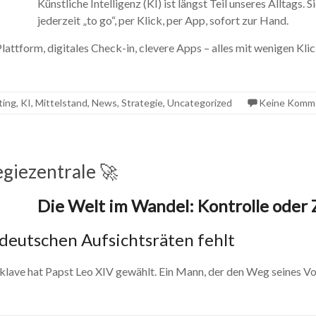
Künstliche Intelligenz (KI) ist längst Teil unseres Alltag
jederzeit „to go“, per Klick, per App, sofort zur Hand.
Plattform, digitales Check-in, clevere Apps – alles mit wenigen K
ting
,
KI
,
Mittelstand
,
News
,
Strategie
,
Uncategorized
Keine Komm
egiezentrale 🚀
Die Welt im Wandel: Kontrolle oder
deutschen Aufsichtsräten fehlt
nklave hat Papst Leo XIV gewählt. Ein Mann, der den Weg seines V