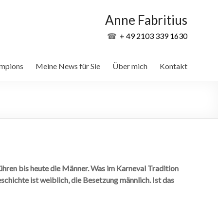
Anne Fabritius
☎
+ 49 2103 339 1630
ampions
Meine News für Sie
Über mich
Kontakt
führen bis heute die Männer. Was im Karneval Tradition
eschichte ist weiblich, die Besetzung männlich. Ist das