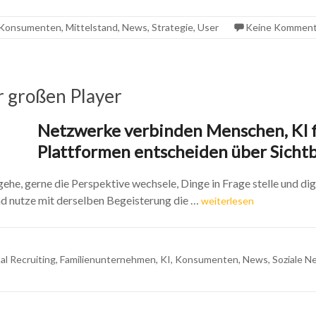
Konsumenten
,
Mittelstand
,
News
,
Strategie
,
User
Keine Komment
r großen Player
Netzwerke verbinden Menschen, KI f
Plattformen entscheiden über Sichtb
gehe, gerne die Perspektive wechsele, Dinge in Frage stelle und di
d nutze mit derselben Begeisterung die …
weiterlesen
tal Recruiting
,
Familienunternehmen
,
KI
,
Konsumenten
,
News
,
Soziale 